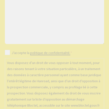
a
e
l
g
m
é
e
a
p
*
i
h
l
o
n
*
e
R
J’accepte la
politique de confidentialité.
*
G
Vous disposez d’un droit de vous opposer à tout moment, pour
P
des raisons tenant à votre situation particulière, à un traitement
D
des données à caractère personnel ayant comme base juridique
*
l’intérêt légitime de Hanroad, ainsi que d’un droit d’opposition à
la prospection commerciale, y compris au profilage lié à cette
prospection. Vous disposez également du droit de vous inscrire
gratuitement sur la liste d’opposition au démarchage
téléphonique Bloctel, accessible sur le site www.bloctel.gouv.fr