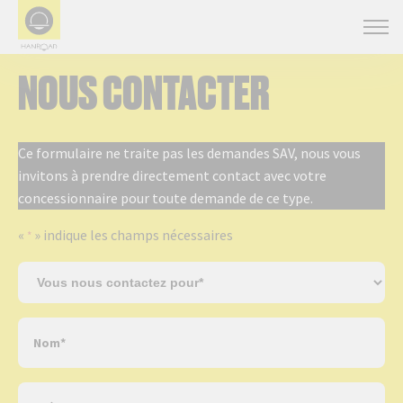
NOUS CONTACTER
Ce formulaire ne traite pas les demandes SAV, nous vous
invitons à prendre directement contact avec votre
concessionnaire pour toute demande de ce type.
«
» indique les champs nécessaires
*
S
u
j
N
e
o
t
m
*
P
*