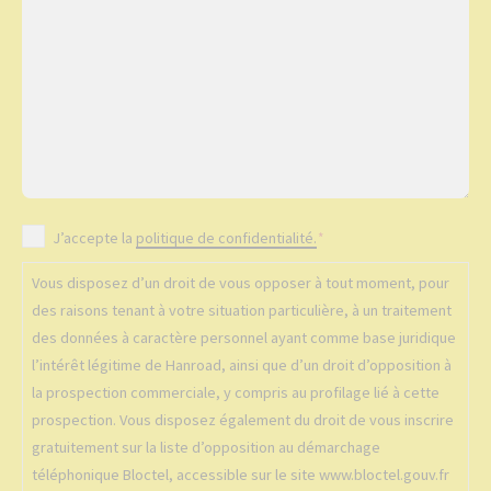
a
e
l
g
m
é
e
a
p
*
i
h
l
o
n
*
e
R
J’accepte la
politique de confidentialité.
*
G
Vous disposez d’un droit de vous opposer à tout moment, pour
P
des raisons tenant à votre situation particulière, à un traitement
D
des données à caractère personnel ayant comme base juridique
*
l’intérêt légitime de Hanroad, ainsi que d’un droit d’opposition à
la prospection commerciale, y compris au profilage lié à cette
prospection. Vous disposez également du droit de vous inscrire
gratuitement sur la liste d’opposition au démarchage
téléphonique Bloctel, accessible sur le site www.bloctel.gouv.fr