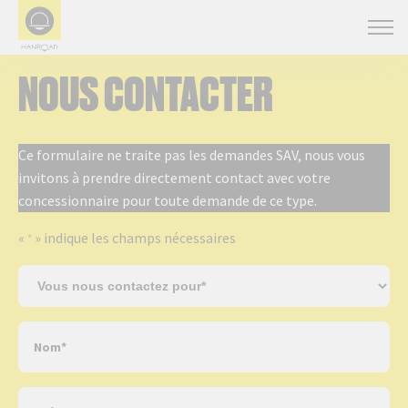
NOUS CONTACTER
Ce formulaire ne traite pas les demandes SAV, nous vous
invitons à prendre directement contact avec votre
concessionnaire pour toute demande de ce type.
«
» indique les champs nécessaires
*
S
u
j
N
e
o
t
m
*
P
*