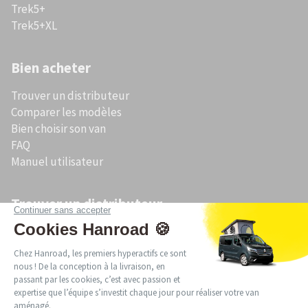
Trek5+
Trek5+XL
Bien acheter
Trouver un distributeur
Comparer les modèles
Bien choisir son van
FAQ
Manuel utilisateur
Trouver un distributeur
Acheter un van aménagé en Bretagne
Acheter un van aménagé en Occitanie
Acheter un van aménagé en Pays de la Loire
Acheter un van aménagé en Auvergne-Rhône-Alpes
Acheter un van aménagé en Provence-Alpes-Côte d’Azur