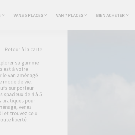
S
VANS 5 PLACES
VAN 7 PLACES
BIEN ACHETER
Retour à la carte
explorer sa gamme
 est à votre
ir le van aménagé
e mode de vie.
fs sur porteur
 spacieux de 4 à 5
s pratiques pour
aménagé, venez
 et trouvez celui
oute liberté.