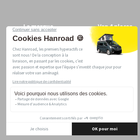
La marque
Van 4 places
Marque de van aménagé :
Wild Edition
pourquoi choisir Hanroad ?
Services et garanties
Actualités
Salons 2026
Instagram
Facebook
YouTube