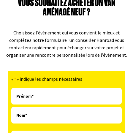
VOUS SOUHAITEZ ACHETER UN VAN
AMÉNAGÉ NEUF ?
Choisissez l’événement qui vous convient le mieux et
complétez notre formulaire : un conseiller Hanroad vous
contactera rapidement pour échanger sur votre projet et
organiser une rencontre personnalisée lors de l’événement.
«
» indique les champs nécessaires
*
N
o
m
*
*