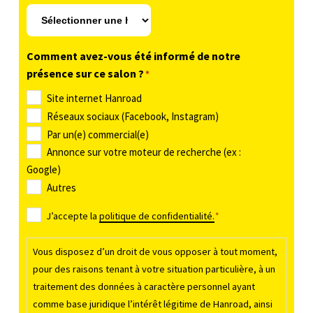
e
p
r
Comment avez-vous été informé de notre
é
présence sur ce salon ?
*
c
i
Site internet Hanroad
s
Réseaux sociaux (Facebook, Instagram)
e
Par un(e) commercial(e)
r
Annonce sur votre moteur de recherche (ex :
l
Google)
e
Autres
j
R
J’accepte la
politique de confidentialité.
*
o
G
u
P
Vous disposez d’un droit de vous opposer à tout moment,
r
D
pour des raisons tenant à votre situation particulière, à un
e
traitement des données à caractère personnel ayant
*
t
comme base juridique l’intérêt légitime de Hanroad, ainsi
l