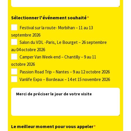
o
h
-
j
o
m
Sélectionner l'événement souhaité
*
e
n
a
t
Festival sur la route- Morbihan – 11 au 13
e
i
septembre 2026
l
*
Salon du VDL -Paris, Le Bourget – 26 septembre
*
au 04 octobre 2026
*
Camper Van Week-end – Chantilly – 9 au 11
octobre 2026
Passion Road Trip – Nantes – 9 au 12 octobre 2026
Vanlife Expo – Bordeaux – 14 et 15 novembre 2026
M
e
r
c
i
Le meilleur moment pour vous appeler
*
d