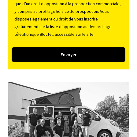
que d’un droit d’opposition à la prospection commerciale,
'
y compris au profilage lié à cette prospection. Vous
h
disposez également du droit de vous inscrire
e
gratuitement sur la liste d’opposition au démarchage
u
téléphonique Bloctel, accessible sur le site
r
www.bloctel.gouv.fr
e
d
Envoyer
e
v
o
t
r
e
v
i
s
i
t