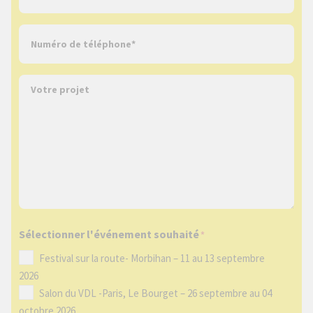
*
t
V
r
o
e
t
a
V
r
d
o
e
r
t
t
e
r
é
s
e
l
s
p
é
e
r
p
e
o
h
-
j
o
m
Sélectionner l'événement souhaité
*
e
n
a
t
Festival sur la route- Morbihan – 11 au 13 septembre
e
i
2026
l
*
Salon du VDL -Paris, Le Bourget – 26 septembre au 04
*
octobre 2026