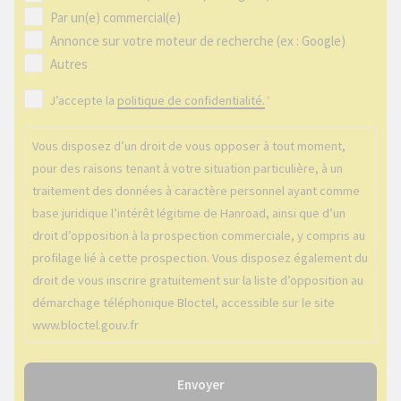
e
Par un(e) commercial(e)
r
Annonce sur votre moteur de recherche (ex : Google)
l
Autres
e
R
J’accepte la
politique de confidentialité.
*
j
G
o
P
Vous disposez d’un droit de vous opposer à tout moment,
u
D
pour des raisons tenant à votre situation particulière, à un
r
traitement des données à caractère personnel ayant comme
*
e
base juridique l’intérêt légitime de Hanroad, ainsi que d’un
t
droit d’opposition à la prospection commerciale, y compris au
l
profilage lié à cette prospection. Vous disposez également du
'
droit de vous inscrire gratuitement sur la liste d’opposition au
h
démarchage téléphonique Bloctel, accessible sur le site
e
www.bloctel.gouv.fr
u
r
e
Envoyer
d