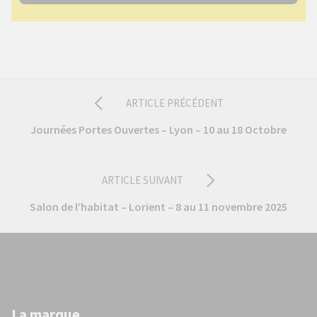
e
v
o
t
r
e
ARTICLE PRÉCÉDENT
v
Journées Portes Ouvertes – Lyon – 10 au 18 Octobre
i
s
i
ARTICLE SUIVANT
t
e
Salon de l’habitat – Lorient – 8 au 11 novembre 2025
La marque