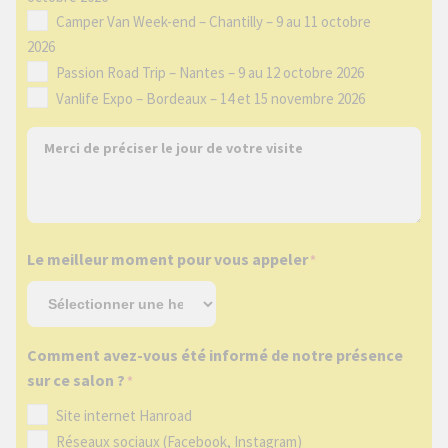
*
Camper Van Week-end – Chantilly – 9 au 11 octobre
2026
Passion Road Trip – Nantes – 9 au 12 octobre 2026
Vanlife Expo – Bordeaux – 14 et 15 novembre 2026
M
e
r
c
i
Le meilleur moment pour vous appeler
*
d
e
p
r
Comment avez-vous été informé de notre présence
é
sur ce salon ?
*
c
i
Site internet Hanroad
s
Réseaux sociaux (Facebook, Instagram)