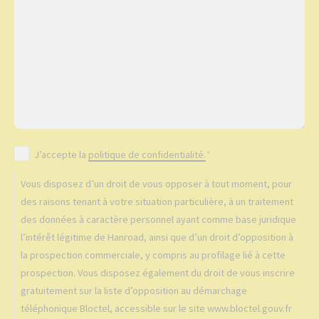
a
e
l
g
m
é
e
a
p
*
i
h
l
o
n
*
e
R
J’accepte la
politique de confidentialité.
*
G
Vous disposez d’un droit de vous opposer à tout moment, pour
P
des raisons tenant à votre situation particulière, à un traitement
D
des données à caractère personnel ayant comme base juridique
*
l’intérêt légitime de Hanroad, ainsi que d’un droit d’opposition à
la prospection commerciale, y compris au profilage lié à cette
prospection. Vous disposez également du droit de vous inscrire
gratuitement sur la liste d’opposition au démarchage
téléphonique Bloctel, accessible sur le site www.bloctel.gouv.fr