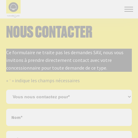
NOUS CONTACTER
Ce formulaire ne traite pas les demandes SAV, nous vous
invitons à prendre directement contact avec votre
concessionnaire pour toute demande de ce type.
«
» indique les champs nécessaires
*
S
u
j
N
e
o
t
m
*
P
*